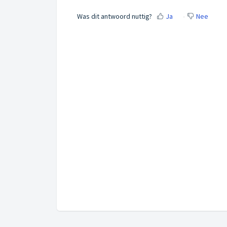
Was dit antwoord nuttig?
Ja
Nee