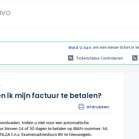
IVO
om een nieuw ticket in te
Meld U Aan
Ticketstatus Controleren
e
 ik mijn factuur te betalen?
Afdrukken
ownloaden. Indien u niet voor een automatische
uur binnen 14
of 30
dagen te betalen op IBAN-nummer: NL
BNL2A t.n.v. Examenadviesburo BV te Nieuwegein.