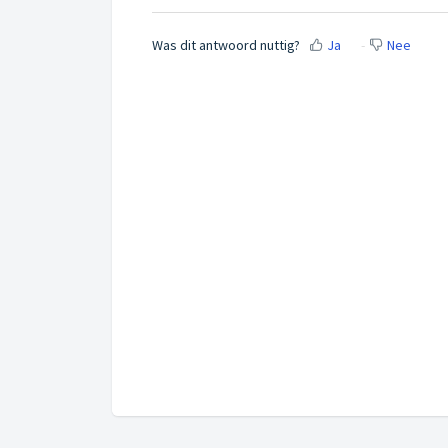
Was dit antwoord nuttig?
Ja
Nee