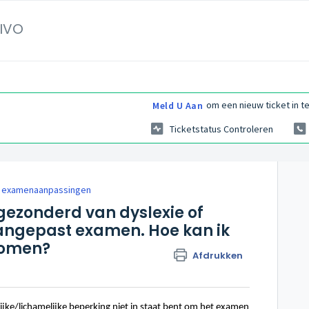
IVO
om een nieuw ticket in te
Meld U Aan
Ticketstatus Controleren
e examenaanpassingen
gezonderd van dyslexie of
aangepast examen. Hoe kan ik
komen?
Afdrukken
jke/lichamelijke beperking niet in staat bent om het examen