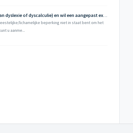
Ik heb een beperking (uitgezonderd van dyslexie of dyscalculie) en wil een aangepast examen. Hoe kan ik hiervoor in aanmerking komen?
estelijke/lichamelijke beperking niet in staat bent om het
unt u aanme...