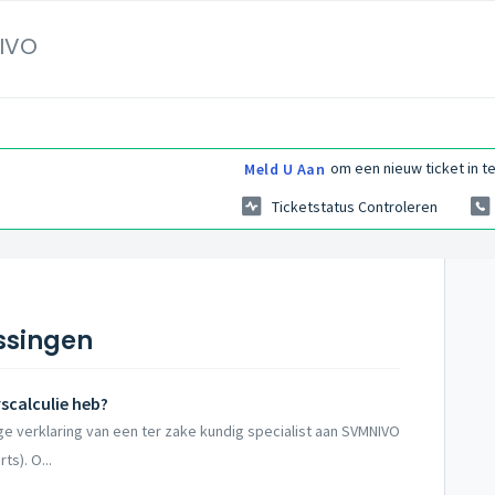
IVO
om een nieuw ticket in te
Meld U Aan
Ticketstatus Controleren
ssingen
yscalculie heb?
dige verklaring van een ter zake kundig specialist aan SVMNIVO
ts). O...